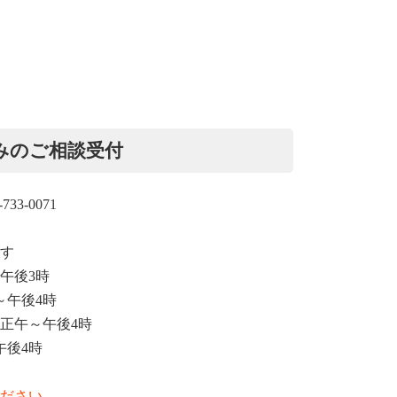
みのご相談受付
733-0071
す
午後3時
午後4時
正午～午後4時
後4時
）
ださい