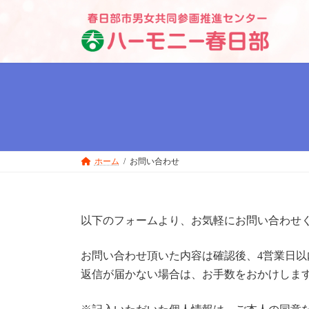
コ
ナ
ン
ビ
テ
ゲ
ン
ー
ツ
シ
へ
ョ
ス
ン
キ
に
ッ
移
プ
動
ホーム
お問い合わせ
以下のフォームより、お気軽にお問い合わせ
お問い合わせ頂いた内容は確認後、4営業日
返信が届かない場合は、お手数をおかけしま