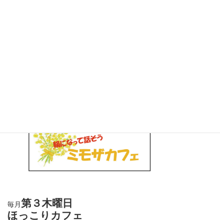
11月 30, 2023
＼
／
月イチ カフェ
月に１度の
第１水曜日
毎月
ミモザカフェ
どなたでも・予約不要
第３木曜日
毎月
ほっこりカフェ