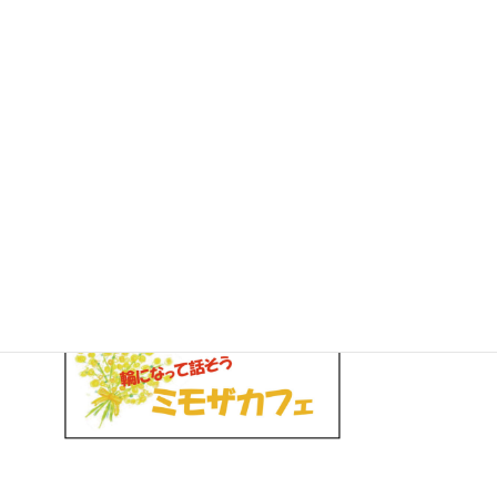
わかりやすい法律講座～その悩み、一緒に考えます～
8月 28, 2025
＼
／
月イチ カフェ
月に１度の
第１水曜日
毎月
ミモザカフェ
どなたでも・予約不要