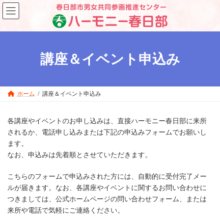
コ
ナ
ン
ビ
テ
ゲ
ン
ー
ツ
シ
へ
ョ
講座＆イベント申込み
ス
ン
キ
に
ッ
移
プ
動
ホーム
講座＆イベント申込み
各講座やイベントのお申し込みは、直接ハーモニー春日部に来所
されるか、電話申し込みまたは下記の申込みフォームでお願いし
ます。
なお、申込みは先着順とさせていただきます。
こちらのフォームで申込みされた方には、自動的に受付完了メー
ルが届きます。なお、各講座やイベントに関するお問い合わせに
つきましては、公式ホームページの問い合わせフォーム、または
来所や電話で気軽にご連絡ください。